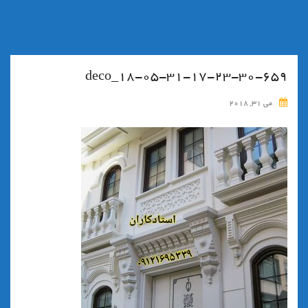
۱۸-۰۵-۳۱-۱۷-۲۳-۳۰-۶۵۹_deco
می 31, 2018