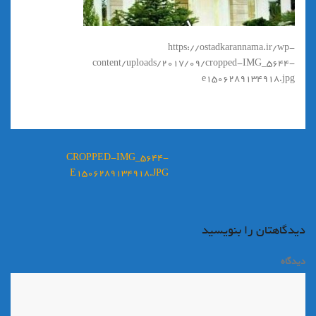
https://ostadkarannama.ir/wp-
content/uploads/2017/09/cropped-IMG_5644-
e1506289134918.jpg
راهبری
CROPPED-IMG_5644-
نوشته
E1506289134918.JPG
دیدگاهتان را بنویسید
دیدگاه
*