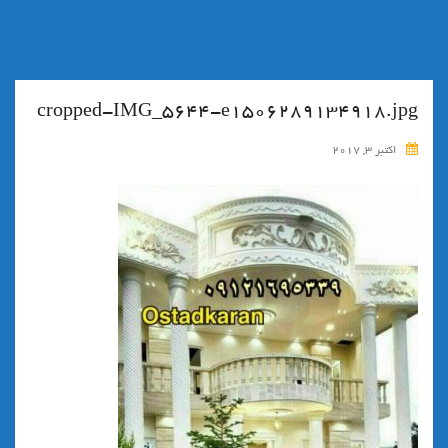
cropped-IMG_5644-e1506289134918.jpg
اکتبر 3, 2017