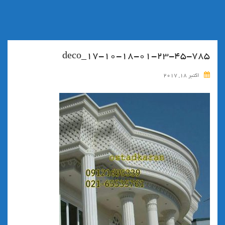
۱۷-۱۰-۱۸-۰۱-۲۳-۴۵-۷۸۵_deco
اکتبر 18, 2017