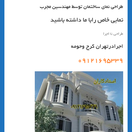
طراحي نماي ساختمان توسط مهندسين مجرب
نمايي خاص رابا ما داشته باشيد
طراحي تا اجرا
اجرادرتهران كرج وحومه
٠٩١٢١٦٩٥٣٣٩