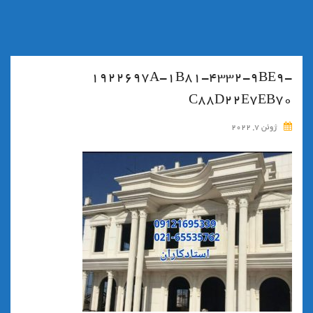
۱۹۲۲۶۹۷A-1B81-4332-9BE9-
C88D22E7EB70
ژوئن 7, 2022