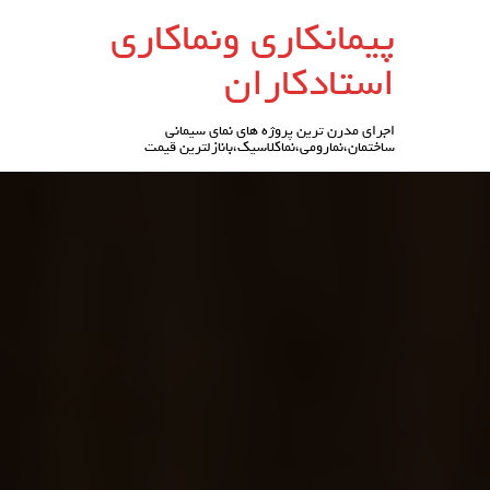
رو
پیمانکاری ونماکاری
ه
حتوا
استادکاران
اجرای مدرن ترین پروژه های نمای سیمانی
ساختمان،نمارومی،نماکلاسیک،بانازلترین قیمت