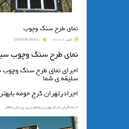
نمای طرح سنگ وچوب
اکتبر 6, 2017
OSTADKARAN1
نمای طرح سنگ وچوب سیم
اجراي نماي طرح سنگ وچوب سي
سليقه ي شما
اجرادرتهران كرج حومه بابهتر
استادكاران داراي بهترين وماهرترين پرسنل نماكار