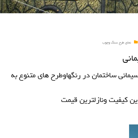
نمای طرح سنگ وچوب
انی
ماني ساختمان در رنگهاوطرح هاي متنوع به
ين كيفيت ونازلترين قيمت