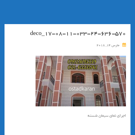
۱۷-۰۸-۱۱-۰۳۳-۲۴-۶۳۶-۵۷۰_deco
مارس 14, 2018
اجرای نمای سیمان شسته