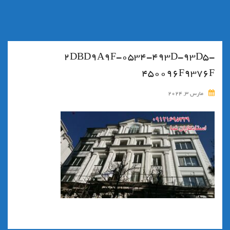
۲DBD9A9F-0534-493D-93D5-
450096F9376F
مارس 3, 2024