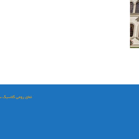
نمای رومی کلاسیک س