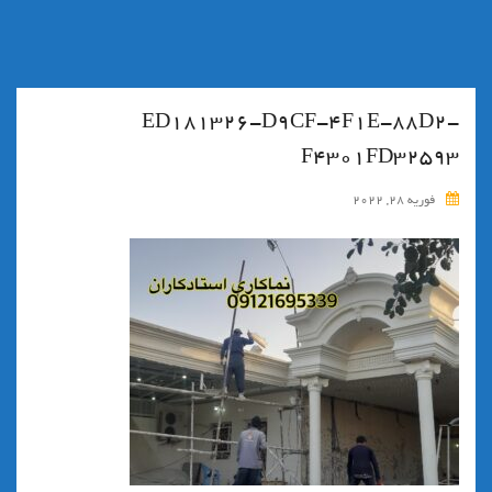
ED181326-D9CF-4F1E-88D2-
F4301FD32593
فوریه 28, 2022