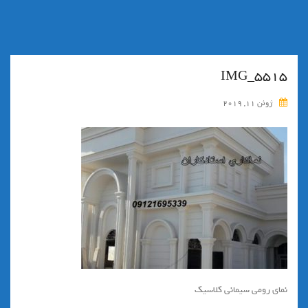
IMG_5515
ژوئن 11, 2019
نماي رومي سيماني كلاسيك