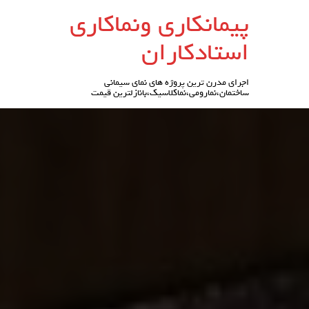
رو
پیمانکاری ونماکاری
ه
حتوا
استادکاران
اجرای مدرن ترین پروژه های نمای سیمانی
ساختمان،نمارومی،نماکلاسیک،بانازلترین قیمت