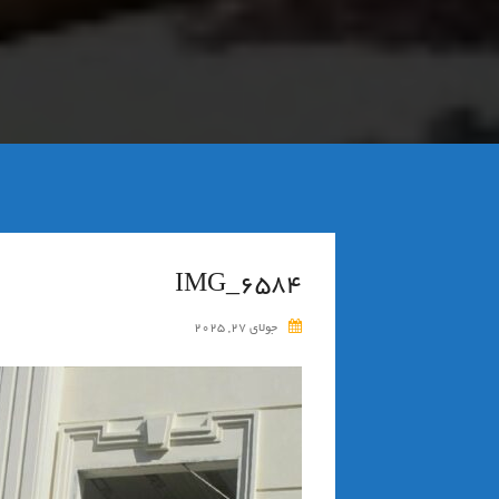
IMG_6584
جولای 27, 2025