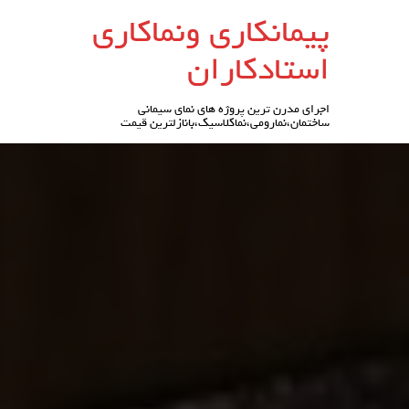
رو
پیمانکاری ونماکاری
ه
حتوا
استادکاران
اجرای مدرن ترین پروژه های نمای سیمانی
ساختمان،نمارومی،نماکلاسیک،بانازلترین قیمت