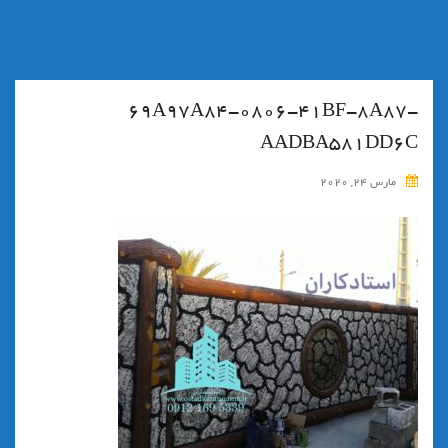
۶۹A97A84-0806-41BF-8A87-
AADBA581DD6C
مارس 24, 2020