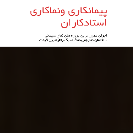
رو
پیمانکاری ونماکاری
ه
حتوا
استادکاران
اجرای مدرن ترین پروژه های نمای سیمانی
ساختمان،نمارومی،نماکلاسیک،بانازلترین قیمت