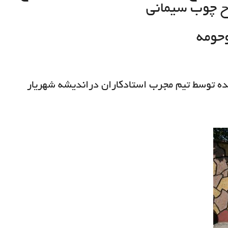
 چوب سيماني
حومه
ه توسط تيم مجرب استادكاران درانديشه شهريار