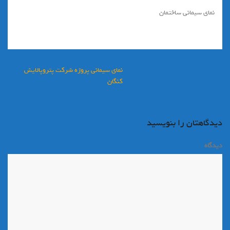
نماي سيماني ساختمان
راهبری
نماي سيماني پروژه شركت پتروپالايش
نوشته
كنگان
دیدگاهتان را بنویسید
دیدگاه
*