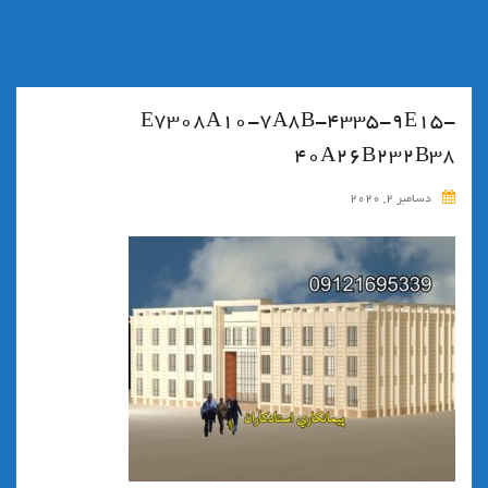
E7308A10-7A8B-4335-9E15-
40A26B232B38
دسامبر 2, 2020