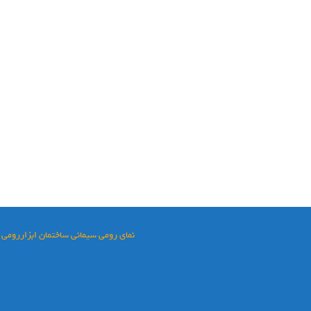
نماي رومي سيماني ساختمان ابزاررومي 