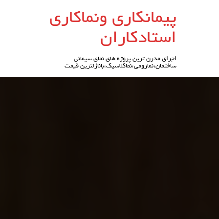
رو
پیمانکاری ونماکاری
ه
حتوا
استادکاران
اجرای مدرن ترین پروژه های نمای سیمانی
ساختمان،نمارومی،نماکلاسیک،بانازلترین قیمت