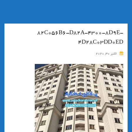
۸۲C056B6-D82A-4300-8D9E-
4D28C03DD0ED
اکتبر 30, 2020