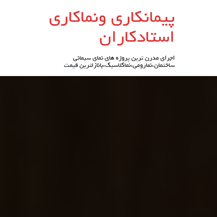
رو
پیمانکاری ونماکاری
ه
حتوا
استادکاران
اجرای مدرن ترین پروژه های نمای سیمانی
ساختمان،نمارومی،نماکلاسیک،بانازلترین قیمت