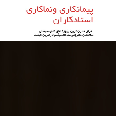
رو
پیمانکاری ونماکاری
ه
حتوا
استادکاران
اجرای مدرن ترین پروژه های نمای سیمانی
ساختمان،نمارومی،نماکلاسیک،بانازلترین قیمت