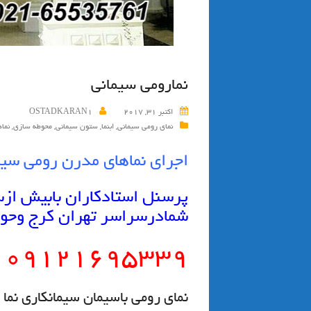
نمارومي سيماني
اکتبر 31, 2017
OSTADKARAN1
نمای رومی سیمانی
,
ابنما
,
ستون سیمانی
,
محوطه سازی
,
نما
اجرای نماهای مدرن رومی سیم
پرسنل استادکاران بابیش ازس
شمادرسراسر تهران كرج وحوم
۰۹۱۲۱۶۹۵۳۳۹
نمای رومی باسیمان سیمانکاری نما