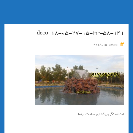
۱۸-۰۵-۲۷-۱۵-۲۳-۵۸-۱۴۱_deco
دسامبر 15, 2018
ابنماسنگی برکه ای ساخت ابنما