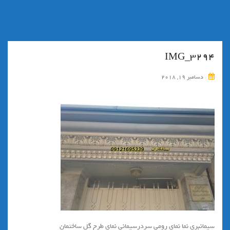
IMG_3294
دسامبر 19, 2018
سيمانبري نما نماي رومي سردرسيماني نماي طرح گل ساختمان