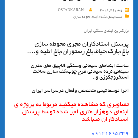
ژوئن 29, 2018
OSTADKARAN1
دسته‌بندی نشده
,
ابنما
,
محوطه سازی
بزرگترین ابنمای سنگی ایران
پرسنل استادكاران مجري محوطه سازي
باغ،پارك،حياط،باغ رستوران،باغ اتليه و….
ساخت ابنماهاي سيماني وسنگي،الاچيق هاي مدرن
سيماني،نرده سيماني طرح چوب،كف سازي،ساخت
استخروجكوزي و..
اجرا توسط تيمي متخصص وفعال درسراسر ايران
تصاويري كه مشاهده ميكنيد مربوط به پروژه ي
ابنماي دوهزار متري اجراشده توسط پرسنل
استادكاران ميباشد
٠٩١٢١٦٩٥٣٣٩