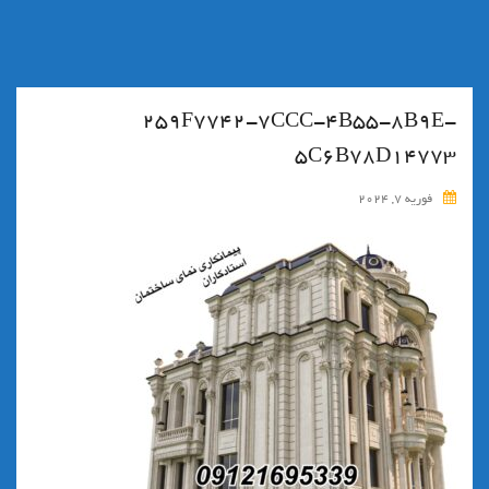
۲۵۹F7742-7CCC-4B55-8B9E-
5C6B78D14773
فوریه 7, 2024