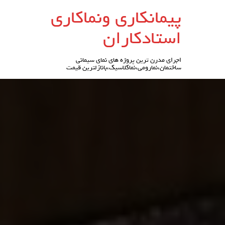
رو
پیمانکاری ونماکاری
ه
حتوا
استادکاران
اجرای مدرن ترین پروژه های نمای سیمانی
ساختمان،نمارومی،نماکلاسیک،بانازلترین قیمت