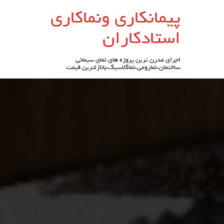
رو
پیمانکاری ونماکاری
ه
حتوا
استادکاران
اجرای مدرن ترین پروژه های نمای سیمانی
ساختمان،نمارومی،نماکلاسیک،بانازلترین قیمت